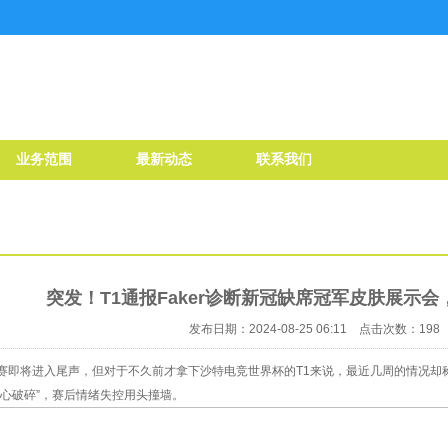
业务范围
最新动态
联系我们
突发！T1通报Faker诊断新冠缺席冠军皮肤展示
发布日期：2024-08-25 06:11 点击次数：198
规赛即将进入尾声，但对于不久前才拿下沙特电竞世界杯的T1来说，最近几周的情况却称不
道心破碎”，赛后情绪失控用头撞墙。