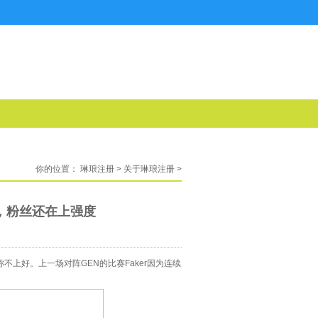
你的位置：
琳琅注册
>
关于琳琅注册
>
会，粉丝还在上强度
上好。上一场对阵GEN的比赛Faker因为连续