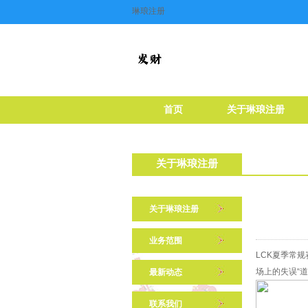
琳琅注册
首页
关于琳琅注册
关于琳琅注册
关于琳琅注册
业务范围
LCK夏季常
场上的失误“
最新动态
联系我们