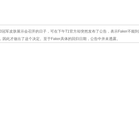
3冠军皮肤展示会召开的日子，可在下午T1官方却突然发布了公告，表示Faker不能到
，因此才做出了这个决定。至于Faker具体的回归日期，公告中并未透露。