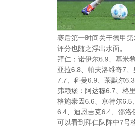
赛后第一时间关于德甲第
评分也随之浮出水面。
拜仁：诺伊尔6.9、基米希
亚拉6.8、帕夫洛维奇7、奥
7.7、科曼6.9、莱默尔6.
弗赖堡：阿达穆6.7、格里
格施泰因6.6、京特尔6.5
6.4、迪恩吉克6.4、邵洛伊
可以看到拜仁队阵中7号格