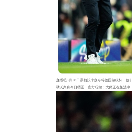
直播吧8月18日讯勒沃库森夺得德国超级杯，他
勒沃库森今日晒图，官方玩梗：大师正在施法中