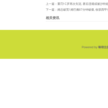
上一篇：
重罚! C罗再次失冠, 赛后违规或被沙特
下一篇：
姆总破荒! 姆巴佩67分钟破僵, 收获西
相关资讯
Powered by
琳琅注