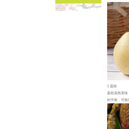
1.荔枝
荔枝虽然美味
的平衡，可能