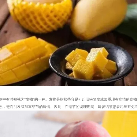
论中有时被视为“发物”的一种。发物是指那些容易引起旧疾复发或加重现有病情的食
热，进而引发或加重结节的病情。因此，在结节的调理期间，建议结节患者尽量避免