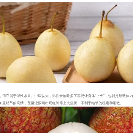
，但它属于温性水果。中医认为，温性食物吃多了容易让身体“上火”，也就是导致体
加重结节的病情，甚至让眼睛出现红肿等上火症状，不利于结节的稳定和消散。