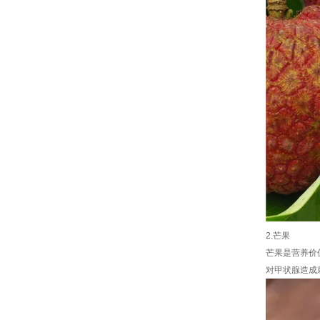
2.芒果
芒果是营养价
对甲状腺造成